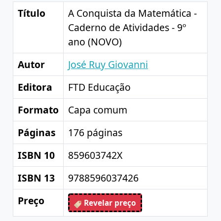
Título
A Conquista da Matemática -
Caderno de Atividades - 9º
ano (NOVO)
Autor
José Ruy Giovanni
Editora
FTD Educação
Formato
Capa comum
Páginas
176 páginas
ISBN 10
859603742X
ISBN 13
9788596037426
Preço
Revelar preço