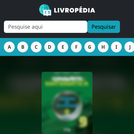
Pesquisar
A
B
C
D
E
F
G
H
I
J