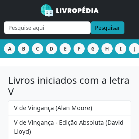
Pesquisar
A
B
C
D
E
F
G
H
I
J
Livros iniciados com a letra
V
V de Vingança (Alan Moore)
V de Vingança - Edição Absoluta (David
Lloyd)