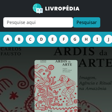
Pesquisar
A
B
C
D
E
F
G
H
I
J