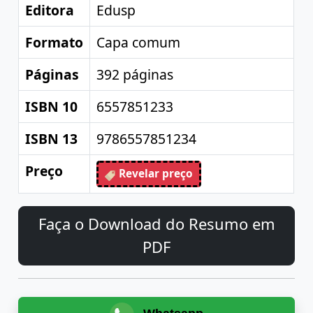
Editora
Edusp
Formato
Capa comum
Páginas
392 páginas
ISBN 10
6557851233
ISBN 13
9786557851234
Preço
Revelar preço
Faça o Download do Resumo em
PDF