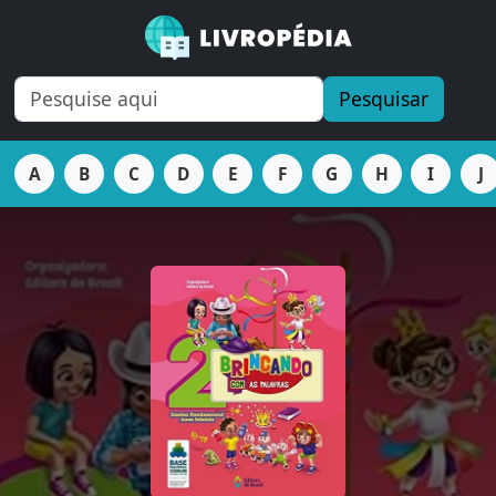
Pesquisar
A
B
C
D
E
F
G
H
I
J