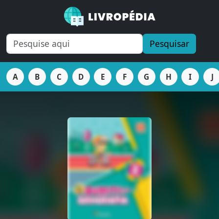
Pesquisar
A
B
C
D
E
F
G
H
I
J