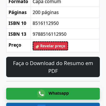
Formato
Capa comum
Páginas
200 páginas
ISBN 10
8516112950
ISBN 13
9788516112950
Preço
Revelar preço
Faça o Download do Resumo em
PDF
Whatsapp