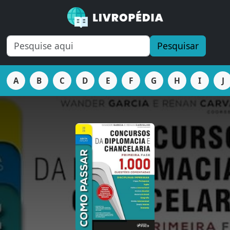
Pesquisar
A
B
C
D
E
F
G
H
I
J