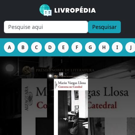
Pesquisar
A
B
C
D
E
F
G
H
I
J