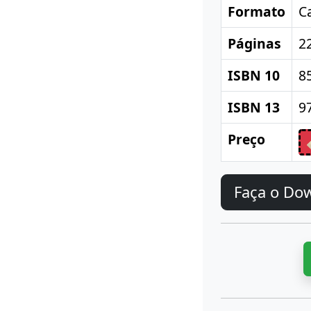
Formato
C
Páginas
2
ISBN 10
8
ISBN 13
9
Preço
Faça o Do