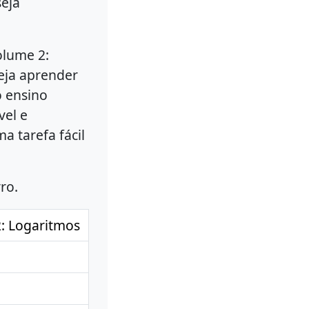
eja
olume 2:
eja aprender
o ensino
vel e
a tarefa fácil
ro.
: Logaritmos