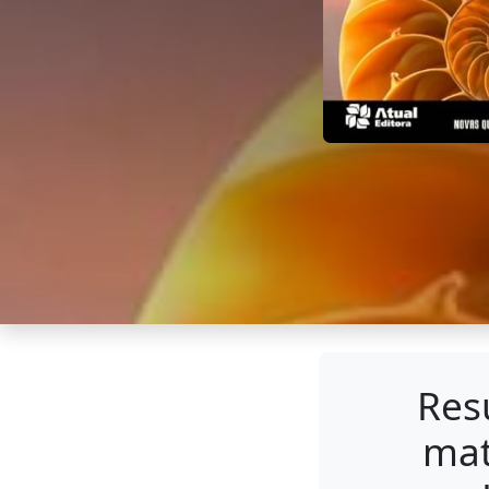
Res
mat