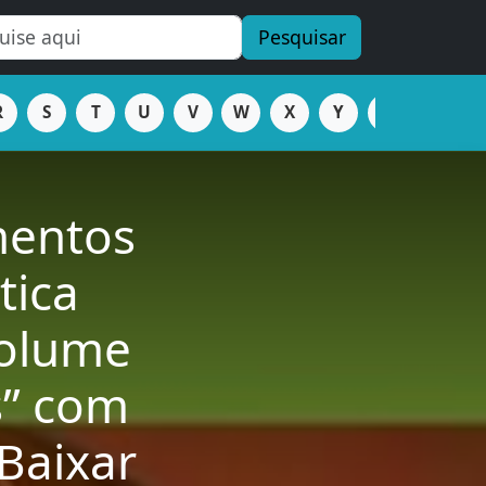
Pesquisar
R
S
T
U
V
W
X
Y
Z
mentos
tica
Volume
s” com
Baixar