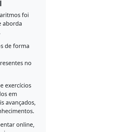
i
aritmos foi
ue aborda
.
os de forma
o
presentes no
e exercícios
ados em
ais avançados,
nhecimentos.
entar online,