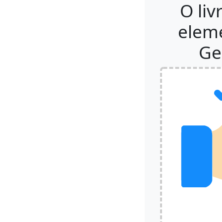
O li
eleme
Ge