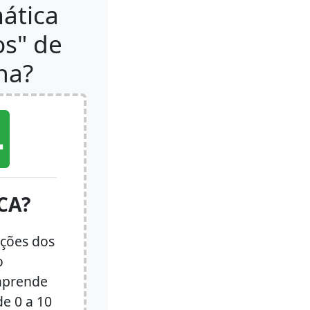
ática
os" de
na?
4
CA?
ções dos
o
 aprende
e 0 a 10