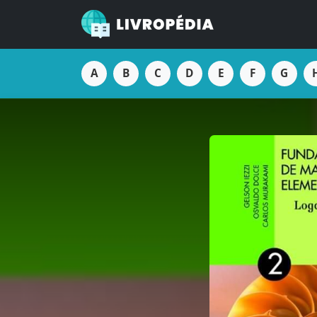
A
B
C
D
E
F
G