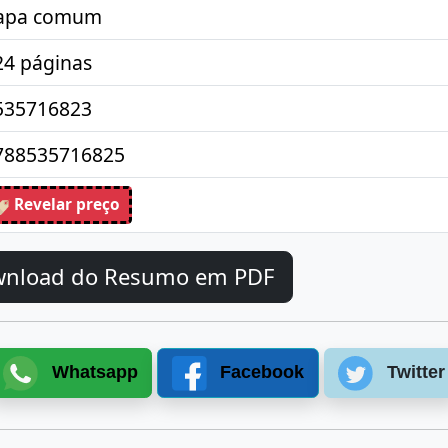
apa comum
24 páginas
535716823
788535716825
Revelar preço
wnload do Resumo em PDF
Whatsapp
Facebook
Twitter