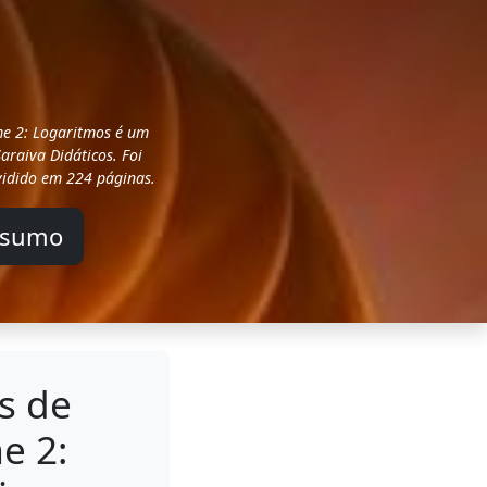
e 2: Logaritmos é um
Saraiva Didáticos. Foi
idido em 224 páginas.
esumo
s de
e 2: