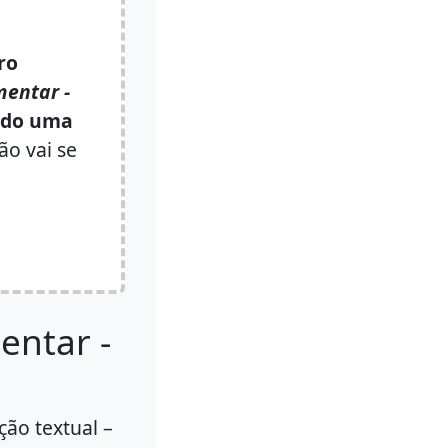
vro
entar -
ado uma
o vai se
ntar -
ão textual –