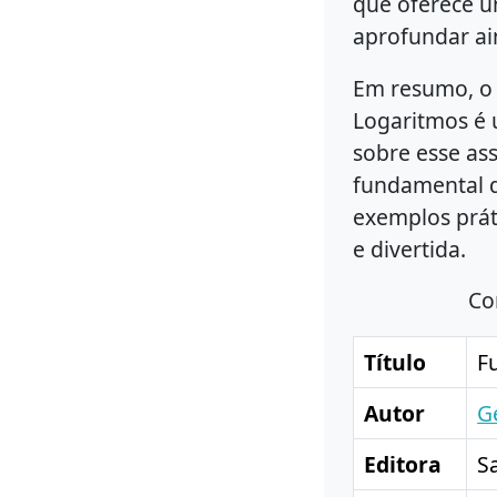
que oferece u
aprofundar ai
Em resumo, o 
Logaritmos é 
sobre esse as
fundamental q
exemplos prát
e divertida.
Co
Título
F
Autor
G
Editora
S