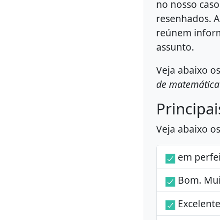
no nosso caso,
resenhados. A
reúnem infor
assunto.
Veja abaixo os
de matemática
Principai
Veja abaixo o
em perfei
Bom. Mui
Excelente