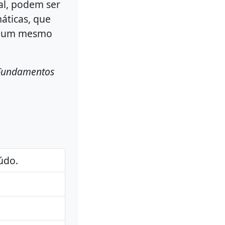
ral, podem ser
áticas, que
am um mesmo
Fundamentos
údo.