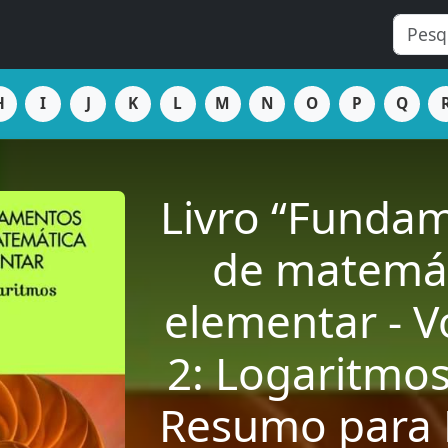
H
I
J
K
L
M
N
O
P
Q
Livro “Funda
de matemá
elementar - 
2: Logaritmo
Resumo para 