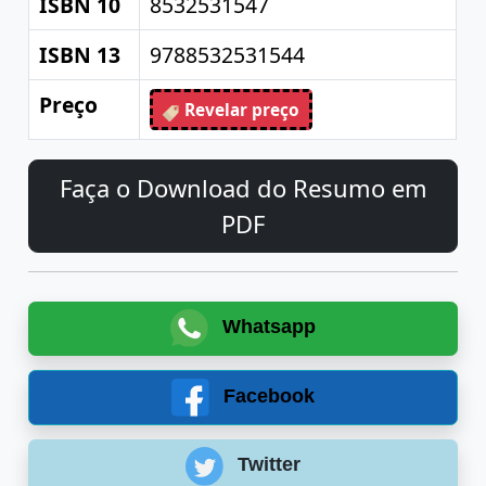
ISBN 10
8532531547
ISBN 13
9788532531544
Preço
Revelar preço
Faça o Download do Resumo em
PDF
Whatsapp
Facebook
Twitter