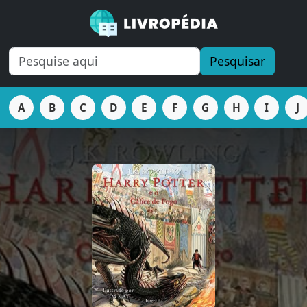
Pesquisar
A
B
C
D
E
F
G
H
I
J