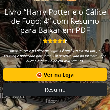
Livro “Harry Potter e o Cálice
de Fogo: 4” com Resumo
para Baixar em PDF
Harry Potter e o Cálice de Fogo: 4 é um livro escrito por J.K.
Rowling e publicado por Rocco. Foi desenvolvido no formato Capa
dura e está dividido em 464 páginas.
Ver na Loja
Resumo