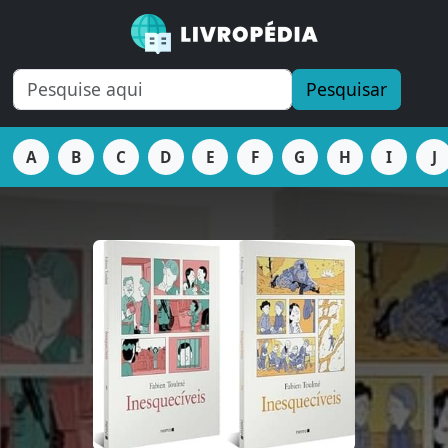
Pesquisar
A
B
C
D
E
F
G
H
I
J