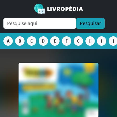
Pesquisar
A
B
C
D
E
F
G
H
I
J