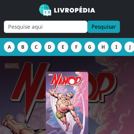
Pesquisar
A
B
C
D
E
F
G
H
I
J