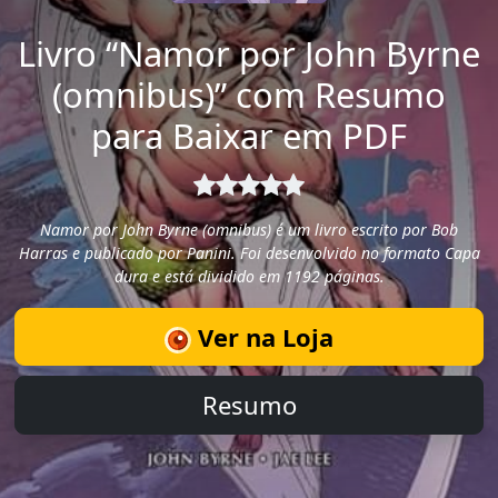
Livro “Namor por John Byrne
(omnibus)” com Resumo
para Baixar em PDF
Namor por John Byrne (omnibus) é um livro escrito por Bob
Harras e publicado por Panini. Foi desenvolvido no formato Capa
dura e está dividido em 1192 páginas.
Ver na Loja
Resumo