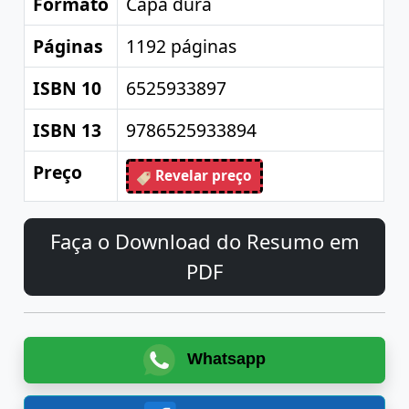
Formato
Capa dura
Páginas
1192 páginas
ISBN 10
6525933897
ISBN 13
9786525933894
Preço
Revelar preço
Faça o Download do Resumo em
PDF
Whatsapp