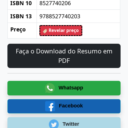
ISBN 10
8527740206
ISBN 13
9788527740203
Preço
Revelar preço
Faça o Download do Resumo em
PDF
Whatsapp
Facebook
Twitter