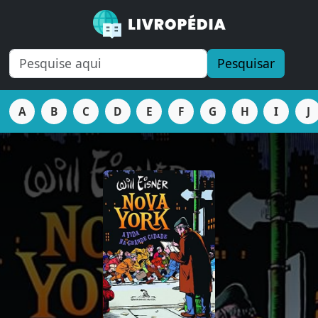
Pesquisar
A
B
C
D
E
F
G
H
I
J