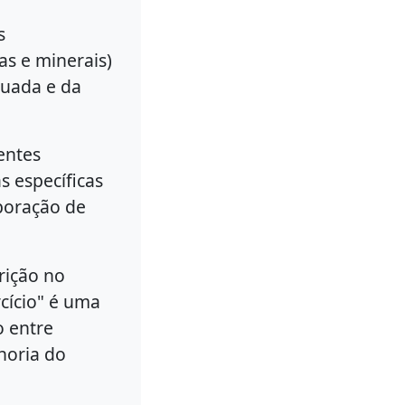
s
as e minerais)
quada e da
rentes
 específicas
aboração de
rição no
rcício" é uma
o entre
horia do