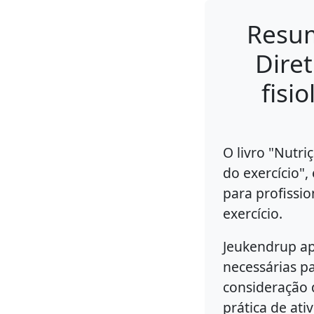
Resum
Diret
fisi
O livro "Nutri
do exercício"
para profissio
exercício.
Jeukendrup apr
necessárias p
consideração 
prática de ativ