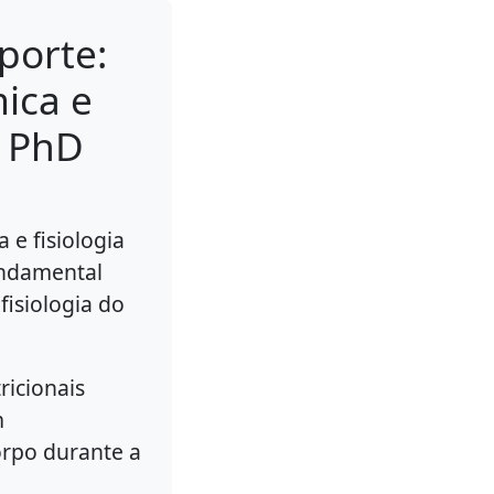
porte:
mica e
r PhD
 e fisiologia
undamental
fisiologia do
ricionais
m
orpo durante a