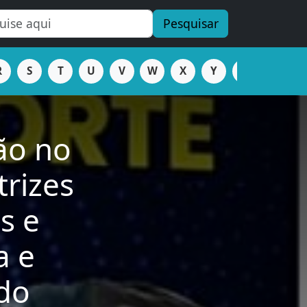
Pesquisar
R
S
T
U
V
W
X
Y
Z
ção no
trizes
s e
a e
 do