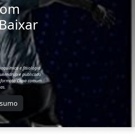
 com
Baixar
ioquímica e fisiologia
Jeukendrup e publicado
no formato Capa comum
as.
esumo