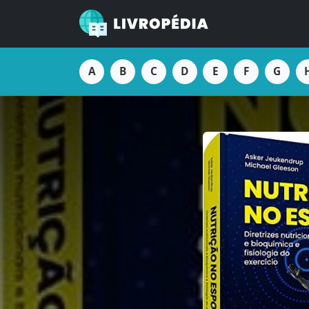
A
B
C
D
E
F
G