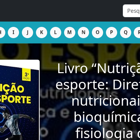
H
I
J
K
L
M
N
O
P
Q
Livro “Nutri
esporte: Dire
nutricionai
bioquímic
fisiologia