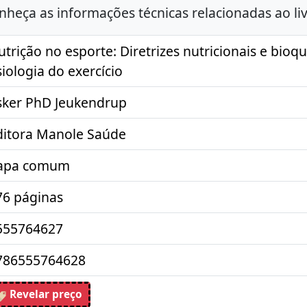
nheça as informações técnicas relacionadas ao liv
utrição no esporte: Diretrizes nutricionais e bioq
siologia do exercício
sker PhD Jeukendrup
ditora Manole Saúde
apa comum
76 páginas
555764627
786555764628
Revelar preço