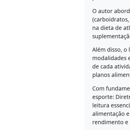
O autor abord
(carboidratos,
na dieta de a
suplementação
Além disso, o 
modalidades e
de cada ativi
planos alimen
Com fundament
esporte: Diret
leitura essen
alimentação e
rendimento e d