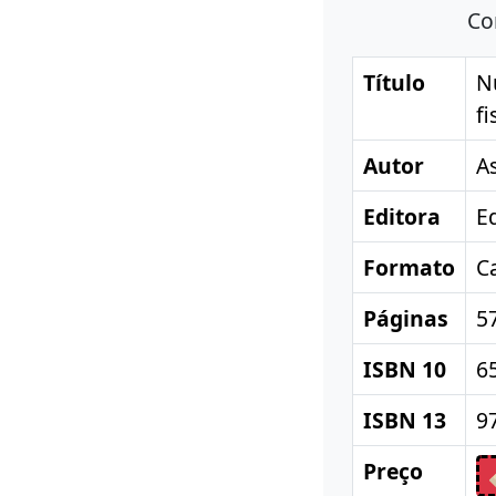
Co
Título
N
fi
Autor
A
Editora
E
Formato
C
Páginas
5
ISBN 10
6
ISBN 13
9
Preço