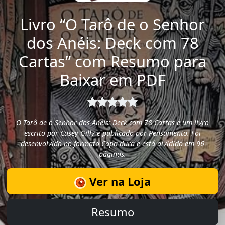
Livro “O Tarô de o Senhor
dos Anéis: Deck com 78
Cartas” com Resumo para
Baixar em PDF
O Tarô de o Senhor dos Anéis: Deck com 78 Cartas é um livro
escrito por Casey Gilly e publicado por Pensamento. Foi
desenvolvido no formato Capa dura e está dividido em 96
páginas.
Ver na Loja
Resumo