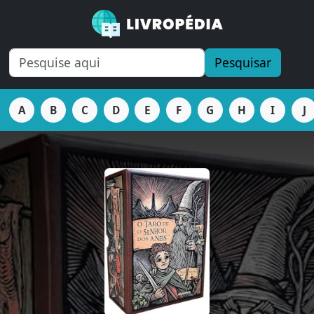
Pesquisar
A
B
C
D
E
F
G
H
I
J