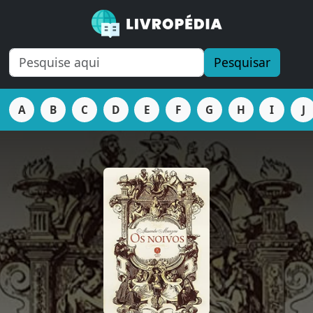
Pesquisar
A
B
C
D
E
F
G
H
I
J