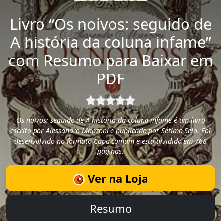
Livro “Os noivos: seguido de
A história da coluna infame”
com Resumo para Baixar em
PDF
Os noivos: seguido de A história da coluna infame é um livro
escrito por Alessandro Manzoni e publicado por Sétimo Selo. Foi
desenvolvido no formato Capa comum e está dividido em 768
páginas.
Ver na Loja
Resumo