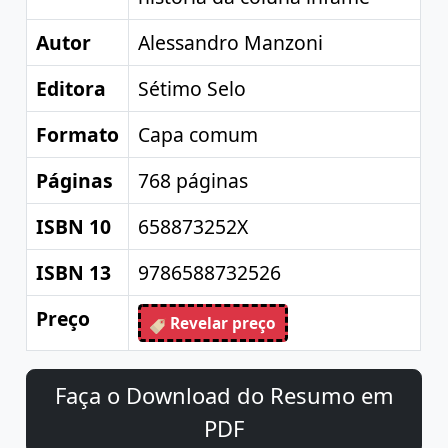
Autor
Alessandro Manzoni
Editora
Sétimo Selo
Formato
Capa comum
Páginas
768 páginas
ISBN 10
658873252X
ISBN 13
9786588732526
Preço
Revelar preço
Faça o Download do Resumo em
PDF