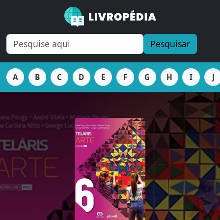
Pesquisar
A
B
C
D
E
F
G
H
I
J