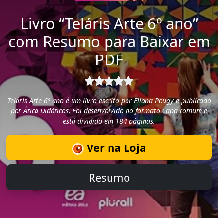
Livro “Teláris Arte 6º ano”
com Resumo para Baixar em
PDF
Teláris Arte 6º ano é um livro escrito por Eliana Pougy e publicado
por Ática Didáticos. Foi desenvolvido no formato Capa comum e
está dividido em 184 páginas.
Ver na Loja
Resumo