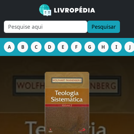
Pesquisar
A
B
C
D
E
F
G
H
I
J