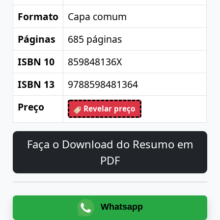
Formato
Capa comum
Páginas
685 páginas
ISBN 10
859848136X
ISBN 13
9788598481364
Preço
Revelar preço
Faça o Download do Resumo em
PDF
Whatsapp