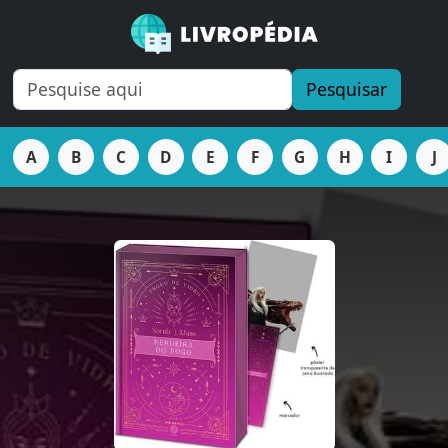
Pesquisar
A
B
C
D
E
F
G
H
I
J