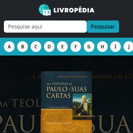
Pesquisar
A
B
C
D
E
F
G
H
I
J