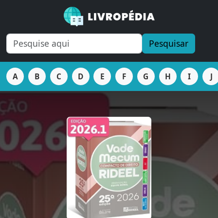
Pesquisar
A
B
C
D
E
F
G
H
I
J