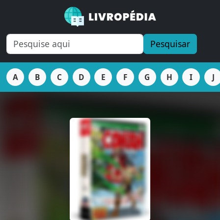
Pesquisar
A
B
C
D
E
F
G
H
I
J