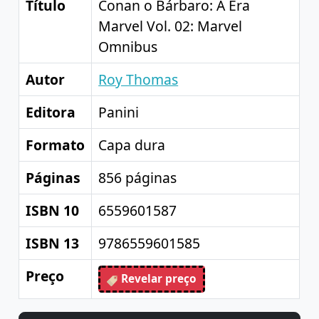
Título
Conan o Bárbaro: A Era
Marvel Vol. 02: Marvel
Omnibus
Autor
Roy Thomas
Editora
Panini
Formato
Capa dura
Páginas
856 páginas
ISBN 10
6559601587
ISBN 13
9786559601585
Preço
Revelar preço