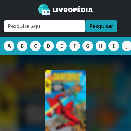
Pesquisar
A
B
C
D
E
F
G
H
I
J