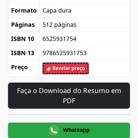
Formato
Capa dura
Páginas
512 páginas
ISBN 10
6525931754
ISBN 13
9786525931753
Preço
Revelar preço
Faça o Download do Resumo em
PDF
Whatsapp