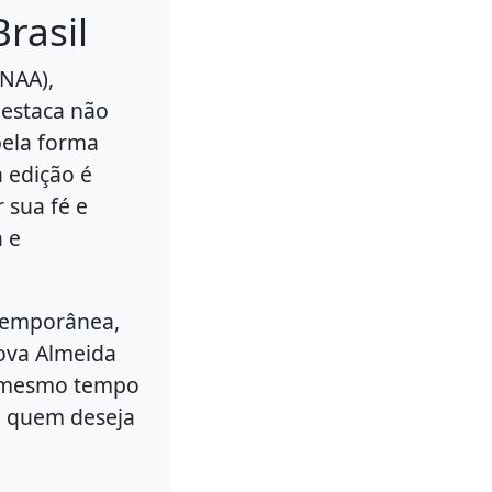
rasil
(NAA),
destaca não
pela forma
 edição é
 sua fé e
a e
ntemporânea,
Nova Almeida
ao mesmo tempo
ra quem deseja