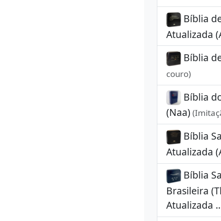
Bíblia d
Atualizada (
Bíblia d
couro)
Bíblia d
(Naa)
(Imitaç
Bíblia S
Atualizada (
Bíblia S
Brasileira (
Atualizada .