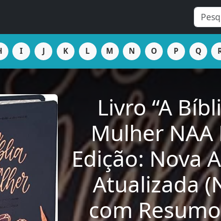
H
I
J
K
L
M
N
O
P
Q
Livro “A Bíbl
Mulher NAA
Edição: Nova 
Atualizada (
com Resumo