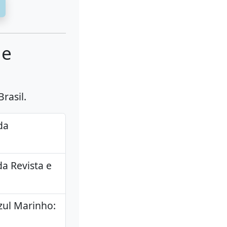
de
rasil.
da
a Revista e
zul Marinho: