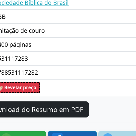
ociedade Bíblica do Brasil
BB
mitação de couro
400 páginas
531117283
788531117282
Revelar preço
wnload do Resumo em PDF