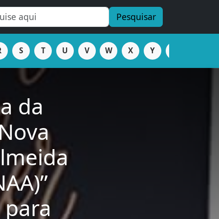
Pesquisar
R
S
T
U
V
W
X
Y
Z
ia da
 Nova
Almeida
NAA)”
 para