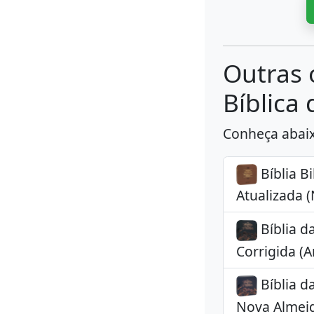
Outras 
Bíblica 
Conheça abaixo
Bíblia B
Atualizada 
Bíblia d
Corrigida (Ar
Bíblia d
Nova Almeid