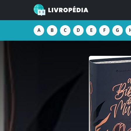
A
B
C
D
E
F
G