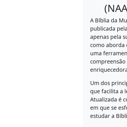
(NAA
A Bíblia da M
publicada pel
apenas pela s
como aborda q
uma ferrament
compreensão d
enriquecedora
Um dos princi
que facilita a
Atualizada é 
em que se esfo
estudar a Bíb