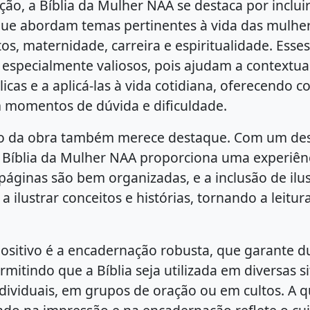
ão, a Bíblia da Mulher NAA se destaca por inclui
ue abordam temas pertinentes à vida das mulhe
s, maternidade, carreira e espiritualidade. Esse
 especialmente valiosos, pois ajudam a contextual
icas e a aplicá-las à vida cotidiana, oferecendo c
 momentos de dúvida e dificuldade.
o da obra também merece destaque. Com um des
, a Bíblia da Mulher NAA proporciona uma experiênc
páginas são bem organizadas, e a inclusão de ilu
 a ilustrar conceitos e histórias, tornando a leitu
ositivo é a encadernação robusta, que garante d
ermitindo que a Bíblia seja utilizada em diversas s
dividuais, em grupos de oração ou em cultos. A 