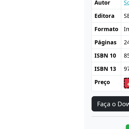
Autor
S
Editora
S
Formato
I
Páginas
2
ISBN 10
8
ISBN 13
9
Preço
Faça o Do