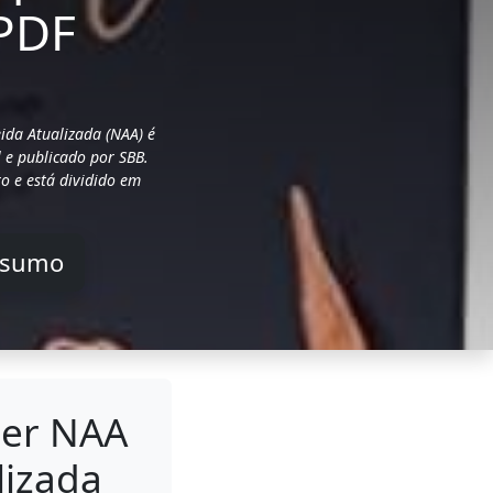
PDF
ida Atualizada (NAA) é
l e publicado por SBB.
o e está dividido em
esumo
her NAA
lizada