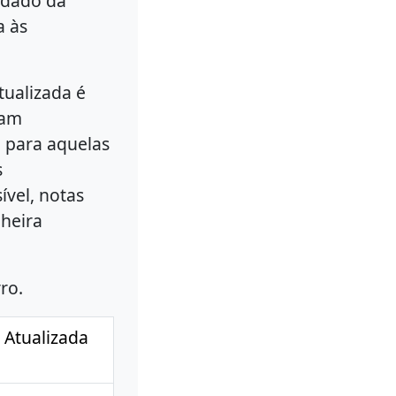
uidado da
a às
tualizada é
lam
 para aquelas
s
ível, notas
nheira
ro.
 Atualizada