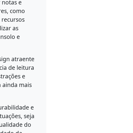
r notas e
res, como
s recursos
izar as
onsolo e
ign atraente
ia de leitura
strações e
ra ainda mais
urabilidade e
ituações, seja
qualidade do