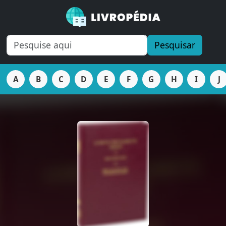
Pesquisar
A
B
C
D
E
F
G
H
I
J