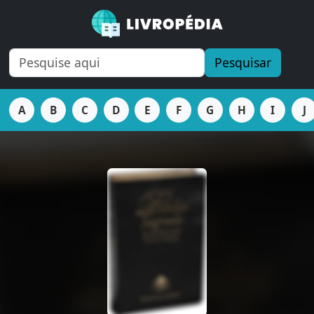
Pesquisar
A
B
C
D
E
F
G
H
I
J