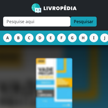
Pesquisar
A
B
C
D
E
F
G
H
I
J