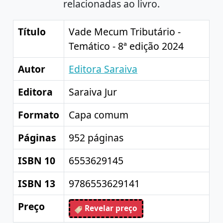
relacionadas ao livro.
Título
Vade Mecum Tributário -
Temático - 8ª edição 2024
Autor
Editora Saraiva
Editora
Saraiva Jur
Formato
Capa comum
Páginas
952 páginas
ISBN 10
6553629145
ISBN 13
9786553629141
Preço
Revelar preço