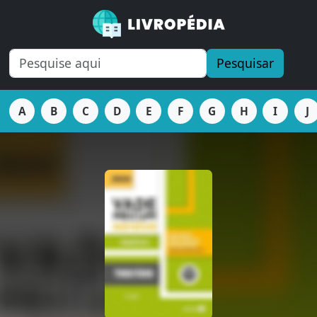
Pesquisar
A
B
C
D
E
F
G
H
I
J