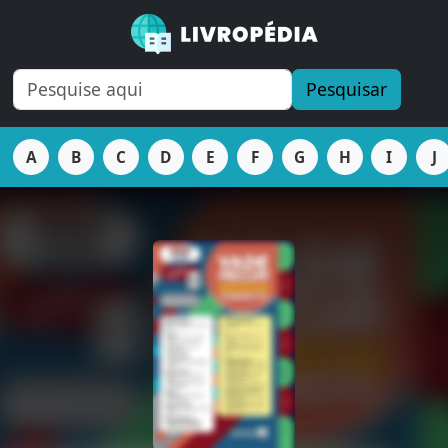
Pesquisar
A
B
C
D
E
F
G
H
I
J