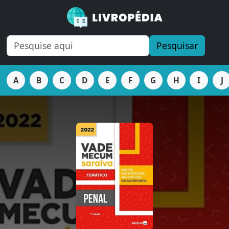
Pesquisar
A
B
C
D
E
F
G
H
I
J