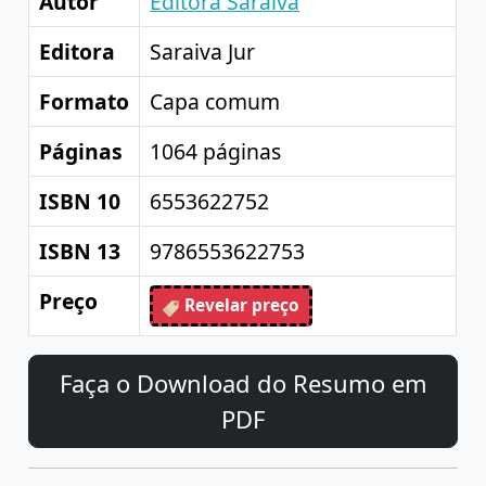
Autor
Editora Saraiva
Editora
Saraiva Jur
Formato
Capa comum
Páginas
1064 páginas
ISBN 10
6553622752
ISBN 13
9786553622753
Preço
Revelar preço
Faça o Download do Resumo em
PDF