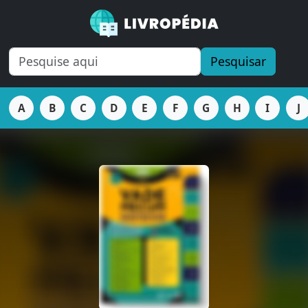
Pesquisar
A
B
C
D
E
F
G
H
I
J