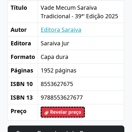
Título
Vade Mecum Saraiva
Tradicional - 39ª' Edição 2025
Autor
Editora Saraiva
Editora
Saraiva Jur
Formato
Capa dura
Páginas
1952 páginas
ISBN 10
8553627675
ISBN 13
9788553627677
Preço
Revelar preço