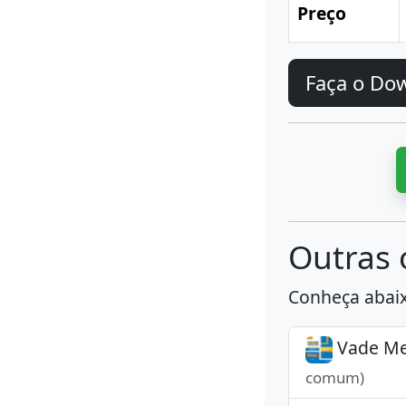
Preço
Faça o Do
Outras o
Conheça abaixo
Vade Mec
comum)