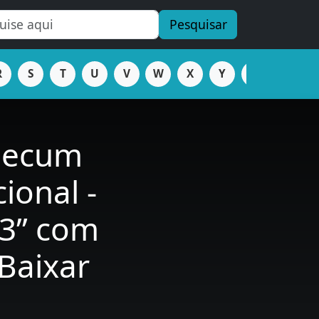
Pesquisar
R
S
T
U
V
W
X
Y
Z
Mecum
cional -
23” com
Baixar