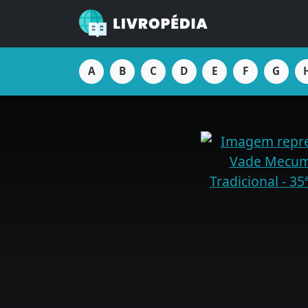
A
B
C
D
E
F
G