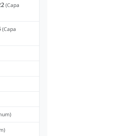
22
(Capa
4
(Capa
mum)
m)