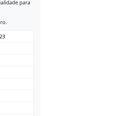
ualidade para
ro.
023