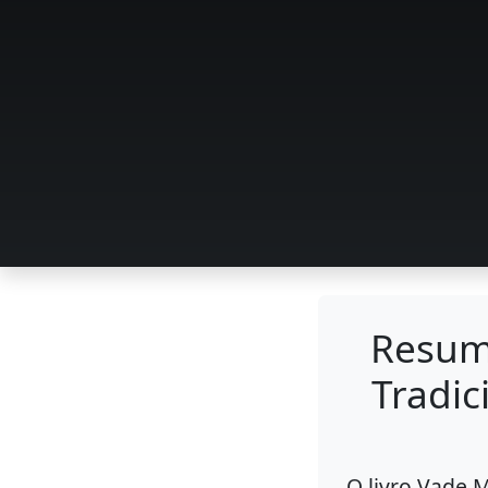
Resumo
Tradic
O livro Vade 