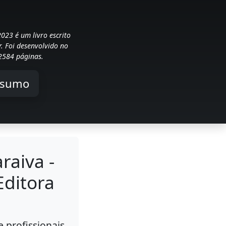
023 é um livro escrito
r. Foi desenvolvido no
2584 páginas.
esumo
raiva -
Editora
 profissionais