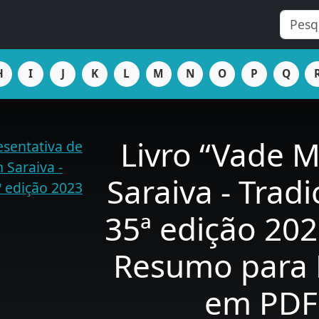
H
I
J
K
L
M
N
O
P
Q
Livro “Vade 
Saraiva - Tradi
35ª edição 20
Resumo para 
em PDF