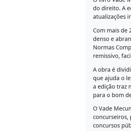
do direito. A 
atualizações i
Com mais de 
denso e abrang
Normas Comple
remissivo, fac
A obra é divi
que ajuda o le
a edição traz 
para o bom d
O Vade Mecum
concurseiros,
concursos púb